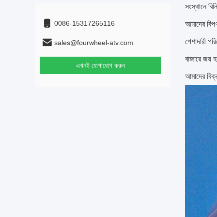
সংস্থানে বিনি
0086-15317265116
আমাদের বিপণ
পেশাদারী পরি
sales@fourwheel-atv.com
বাজারে জয় 
এখনই যোগাযোগ করুন
আমাদের বিক্র