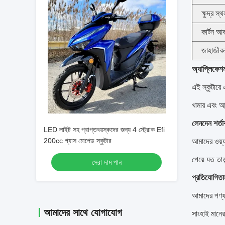
ক্ষুদ্র স্থ
কার্টন আ
জাহাজীক
অ্যাপ্লিকেশ
এই স্কুটারে
খামার এবং আন
লেনদেন শর্তা
LED লাইট সহ প্রাপ্তবয়স্কদের জন্য 4 স্ট্রোক Efi
200cc গ্যাস মোপেড স্কুটার
আমাদের ওয়্য
পেয়ে যত তাড
সেরা দাম পান
প্রতিযোগিতাম
আমাদের পণ্য 
আমাদের সাথে যোগাযোগ
সাংহাই মানে