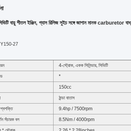
না
িটি বায়ু শীতল ইঞ্জিন, গ্যাস রিলিজ সুইচ সঙ্গে জাপান মানক carburetor বাধ
RY150-27
ধরন
4-স্ট্রোক, একক সিলিন্ডার, সিভিটি
ন্ড
*
150cc
ী
ঠান্ডা বাতাস
অশ্বশক্তি
9.4hp / 7500rpm
ূর্ণন সঁচারক বল
8.5Nm / 4000rpm
 * স্ট্রোক
2.26 * 2.28inches