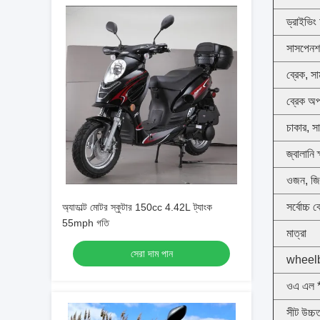
ড্রাইভিং
সাসপেনশ
ব্রেক, স
ব্রেক অ
চাকার, স
জ্বালানি 
ওজন, জি 
সর্বোচ্চ 
অ্যাডাল্ট মোটর স্কুটার 150cc 4.42L ট্যাংক
55mph গতি
মাত্রা
সেরা দাম পান
wheel
ওএ এল *
সীট উচ্চ