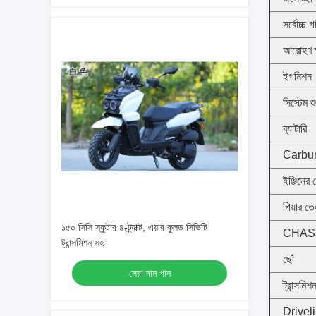
সর্বোচ্চ 
আরোহণ ক
ইগনিশন
সিস্টেম শ
ব্যাটারি
Carburet
ইঞ্জিনের
গিয়ার ত
১৫০ সিসি স্কুটার ৪-ট্র্যাক্ট, এয়ার কুলড সিভিটি
CHAS
ট্রান্সমিশন সহ
ছোঁ
সেরা দাম পান
ট্রান্সমিশ
Drivel