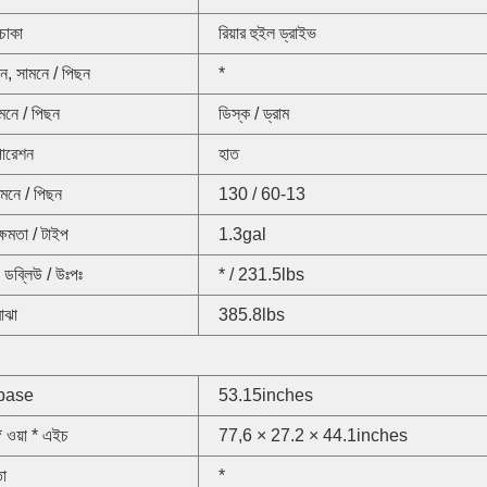
 চাকা
রিয়ার হুইল ড্রাইভ
ন, সামনে / পিছন
*
ামনে / পিছন
ডিস্ক / ড্রাম
পারেশন
হাত
ামনে / পিছন
130 / 60-13
ক্ষমতা / টাইপ
1.3gal
ডব্লিউ / উঃপঃ
* / 231.5lbs
বোঝা
385.8lbs
base
53.15inches
 ওয়া * এইচ
77,6 × 27.2 × 44.1inches
তা
*