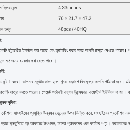
ল ক্লিয়ারেন্স
4.33inches
কার
76 × 21.7 × 47.2
রন তথ্য
48pcs / 40HQ
ন:
 একটি উইন্ডশীল্ড ইনস্টল করা আছে এবং ড্রাইভিং করার সময় আপনি রাস্তা দেখতে পারেন।
প
ন্দ মাঠ
জন্য ব্যবহার করা যেতে পারে
।
বলী:
ারেন্টি 1 বছর।
আপনার স্কুটার ভাঙ্গা হলে, খুচরা যন্ত্রাংশ বিনামূল্যে আপনি পাঠানো হবে।
এই
়াতাড়ি যাত্রা করতে পারেন।
পেমেন্ট শর্তাবলী ওয়্যার ট্রান্সফার, ওয়েস্টার্ন ইউনিয়ন বা হয়।
প
ূলক সুবিধা:
কৌশল: সাংহাইয়ের প্রযুক্তি উন্নয়ন কেন্দ্রের উপর ভিত্তি করে, সাংহাইয়ের প্রকৌশল নকশ
র দ্বারা মূলভূমিতে বড় আকারের উৎপাদন, আমরা গ্রাহকদের খরচ কার্যকর পণ্য।
গ্রাহকদের স