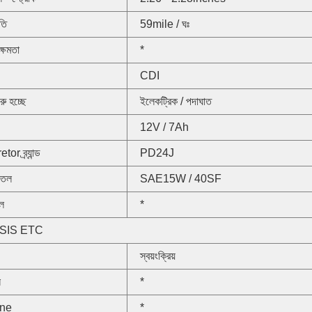
গতি
59mile / ঘঃ
্ষমতা
*
CDI
ুরু হচ্ছে
ইলেকট্রিক / পদাঘাত
12V / 7Ah
or ব্র্যান্ড
PD24J
 তেল
SAE15W / 40SF
েল
*
SIS ETC
স্বয়ংক্রিয়
ন
*
ine
*