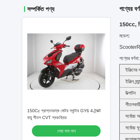
পণ্যের বর্ণ
সম্পর্কিত পণ্য
150cc, সিভ
মডেল:
Scooter
পণ্যের বর্ণনা:
ইঞ্জিনের 
ইঞ্জিন ব্র্যা
উত্পাটন
শীতলকার
150Cc প্রাপ্তবয়স্ক মোটর স্কুটার GY6 4-ট্র্যাক্ট
সর্বোচ্চ 
বায়ু শীতল CVT স্বয়ংক্রিয়
সর্বোচ্চ ঘ
সেরা দাম পান
জলোচ্ছাস