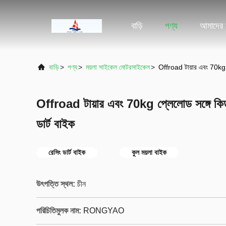
বাড়ি
পণ্য
আমাদের স
বাড়ি
>
পণ্য
>
ময়লা সাইকেল মোটরসাইকেল
>
Offroad টায়ার এবং 70kg প্
Offroad টায়ার এবং 70kg প্লেলোড সঙ্গে কিড
ডার্ট বাইক
রেসিং ডার্ট বাইক
কুল ময়লা বাইক
উৎপত্তি স্থল:
চীন
পরিচিতিমুলক নাম:
RONGYAO