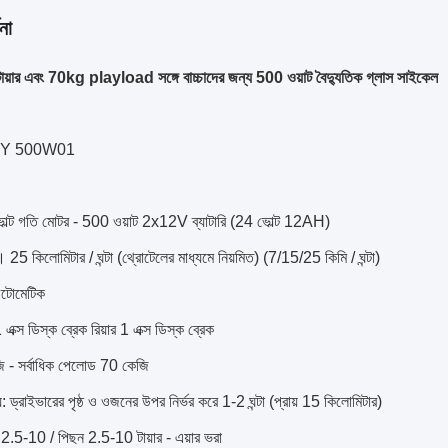
না
়ার এবং 70kg playload সঙ্গে বাচ্চাদের জন্য 500 ওয়াট বৈদ্যুতিক গ্লাস সাইকেল
keRY 500W01
ভোল্ট গতি মোটর - 500 ওয়াট 2x12V ব্যাটারি (24 ভোল্ট 12AH)
চ।
25 কিলোমিটার / ঘন্টা (থ্রোটেলের মাধ্যমে নিয়মিত) (7/15/25 কিমি / ঘন্টা)
 অটোমেটিক
 1 এক্স ডিস্ক ব্রেক রিয়ার 1 এক্স ডিস্ক ব্রেক
 - সর্বাধিক পেলোড 70 কেজি
়: ড্রাইভারের পৃষ্ঠ ও ওজনের উপর নির্ভর করে 1-2 ঘন্টা (প্রায় 15 কিলোমিটার)
ে 2.5-10 / পিছন 2.5-10 টায়ার - এয়ার ভরা