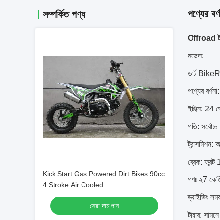
পণ্যের বর্ণ
সম্পর্কিত পণ্য
Offroad টায
মডেল:
ডার্ট Bi
পণ্যের বর্ণনা:
ইঞ্জিন: 24 
গতি: সর্বোচ্
ট্রান্সমিশন:
ব্রেক: ফ্রন্ট
Kick Start Gas Powered Dirt Bikes 90cc
গণঃ ২7 কেজি
4 Stroke Air Cooled
ড্রাইভিং সময
সেরা দাম পান
টায়ার: সামন