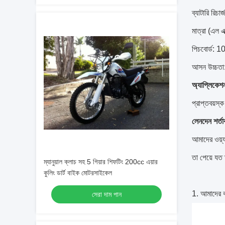
ব্যাটারি রিচার
মাত্রা (এল এ
পিচবোর্ড: 
আসন উচ্চতা
অ্যাপ্লিকেশ
প্রাপ্তবয়স্ক
লেনদেন শর্তা
আমাদের ওয়্য
তা পেয়ে যত 
ম্যানুয়াল ক্লাচ সহ 5 গিয়ার শিফটিং 200cc এয়ার
কুলিং ডার্ট বাইক মোটরসাইকেল
1. আমাদের ক
সেরা দাম পান