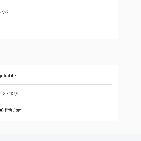
ংক্রিয়
otiable
িনের মধ্যে
0 পিসি / মাস