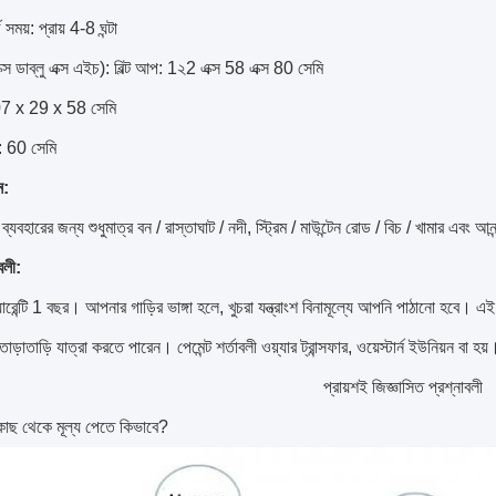
্জ সময়: প্রায় 4-8 ঘন্টা
ক্স ডাব্লু এক্স এইচ): বিল্ট আপ: 1২2 এক্স 58 এক্স 80 সেমি
107 x 29 x 58 সেমি
: 60 সেমি
ন:
 ব্যবহারের জন্য শুধুমাত্র বন / রাস্তাঘাট / নদী, স্ট্রিম / মাউন্টেন রোড / বিচ / খামার এবং আনন্
বলী:
ারেন্টি 1 বছর।
আপনার গাড়ির ভাঙ্গা হলে, খুচরা যন্ত্রাংশ বিনামূল্যে আপনি পাঠানো হবে।
এই 
তাড়াতাড়ি যাত্রা করতে পারেন।
পেমেন্ট শর্তাবলী ওয়্যার ট্রান্সফার, ওয়েস্টার্ন ইউনিয়ন বা হয়
প্রায়শই জিজ্ঞাসিত প্রশ্নাবলী
াছ থেকে মূল্য পেতে কিভাবে?