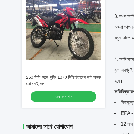
3. কখন আমি 
আমরা আপনার
বলুন, যাতে 
4. আমি মানে
হ্যা অবশ্যই.
250 সিসি উইন্ড কুলিং 1370 মিমি হুইলবেস ডার্ট বাইক
হবে।
মোটরসাইকেল
অতিরিক্ত তথ
সেরা দাম পান
বিনামূল্
EPA -
12 মাস বি
আমাদের সাথে যোগাযোগ