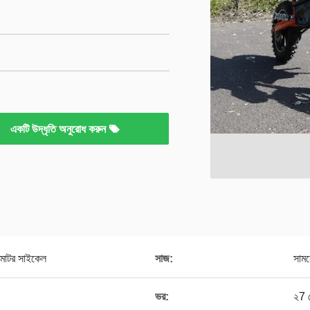
একটি উদ্ধৃতি অনুরোধ করুন
মোটর সাইকেল
সাজ:
সামন
ভর:
২7 ক