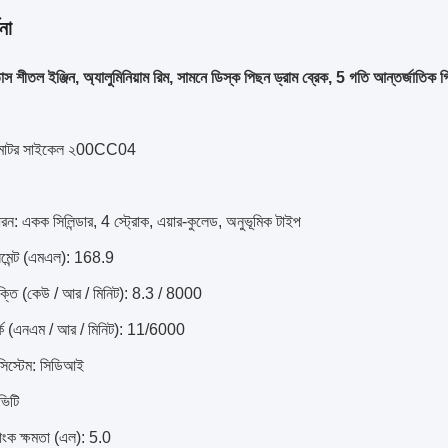
না
শীতল ইঞ্জিন, অ্যালুমিনিয়াম রিম, সামনে ডিস্ক পিছন ড্রাম ব্রেক, 5 গতি আন্তর্জাতিক গি
ত মোটর সাইকেল ২00CC04
ধরন: একক সিলিন্ডার, 4 স্ট্রোক, এয়ার-কুলেড, অনুভূমিক টাইপ
মেন্ট (এমএল): 168.9
 শক্তি (কেউ / আর / মিনিট): 8.3 / 8000
 টর্ক (এনএম / আর / মিনিট): 11/6000
িস্টেম: সিডিআই
ভিটি
যাংক ক্ষমতা (এল): 5.0