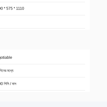
0 * 575 * 1110
otiable
িনের মধ্যে
0 পিসি / মাস