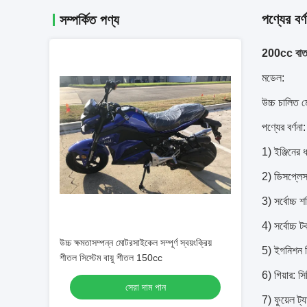
পণ্যের বর্ণ
সম্পর্কিত পণ্য
200cc বাতাস 
মডেল:
উচ্চ চালি
পণ্যের বর্ণনা:
1) ইঞ্জিনের 
2) ডিসপ্লেস
3) সর্বোচ্চ
4) সর্বোচ্চ
উচ্চ ক্ষমতাসম্পন্ন মোটরসাইকেল সম্পূর্ণ স্বয়ংক্রিয়
5) ইগনিশন স
শীতল সিস্টেম বায়ু শীতল 150cc
6) গিয়ার: সি
সেরা দাম পান
7) ফুয়েল ট্