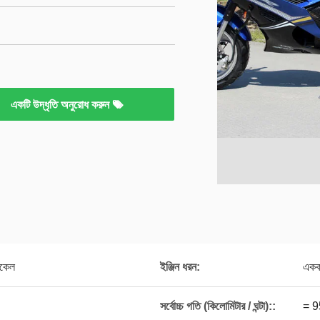
একটি উদ্ধৃতি অনুরোধ করুন
ইকেল
ইঞ্জিন ধরন:
একক 
সর্বোচ্চ গতি (কিলোমিটার / ঘন্টা)::
= 9