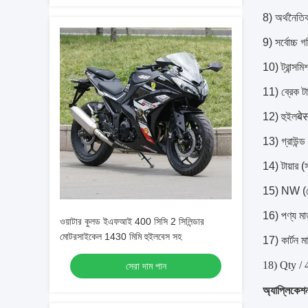
8) অর্থনৈত
9) সর্বোচ্চ 
10) ট্রান্সমি
11) ব্রেক টা
12) হুইলबे
13) গ্রাউন্ড 
14) টায়ার
15) NW (ক
16) পণ্য ম
ওয়াটার কুলড ইএফআই 400 সিসি 2 সিলিন্ডার
মোটরসাইকেল 1430 মিমি হুইলবেস সহ
17) কার্টন
18) Qty /
সেরা দাম পান
অ্যাপ্লিকেশ