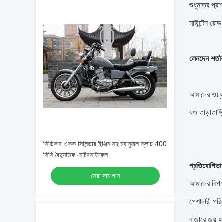
শুধুমাত্র প্
মাউন্টেন রোড,
লেনদেন শর্তা
আমাদের ওয়্য
যত তাড়াতাড
সিডিকার একক সিলিন্ডার ইঞ্জিন সহ ম্যানুয়াল ক্লাচ 400
সিসি বৈদ্যুতিক মোটরসাইকেল
প্রতিযোগিতাম
সেরা দাম পান
আমাদের বিপণ
পেশাদারী পরি
বাজারে জয় 