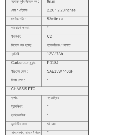
সর্বোচ্চ ঘূর্ণন সঁচারক বল :
9n.m
বোর * স্ট্রোক:
2.26 * 2.28inches
সর্বোচ্চ গতি :
53mile / ঘঃ
আরোহণ ক্ষমতা:
*
ইগনিশন:
CDI
সিস্টেম শুরু হচ্ছে:
ইলেকট্রিক / পদাঘাত
ব্যাটারি :
12V / 7Ah
Carburetor ব্র্যান্ড:
PD18J
ইঞ্জিনের তেল :
SAE15W / 40SF
গিয়ার তেল :
*
CHASSIS ETC:
ক্লাচ:
স্বয়ংক্রিয়
ট্রান্সমিশন:
*
ড্রাইভলাইন:
*
ড্রাইভিং চাকা :
দুই চাকা
সাসপেনশন, সামনে / পিছন:
*