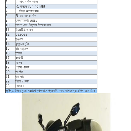
5
L. সামনে বাঁক আলো
6
R. সামনে truning litht
7
L. পিছন আলোর বাঁক
8
R. রার হালকা বাঁক
9
লেজ আলোর assy
10
সামনে এবং পিছনের ভিতরের নল
11
রিয়ারভিউ আয়না
12
pasoes
13
শৃঙ্খল
14
হ্যান্ডেল সুইচ
15
বার হ্যান্ডেল
16
তারের
17
ব্যাটারি
18
আসন
19
পশ্চাদ ধাক্কা
20
পাদপীঠ
21
শুরু হাত
22
গিয়ার পেডাল
23
মাফলার
দ্রষ্টব্য: উপরে খুচরা যন্ত্রাংশ পৃথকভাবে প্যাকেট, শক্ত কাগজ প্যাকেজিং, মান চিহ্ন।