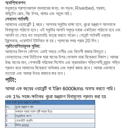
অ্যাপ্লিকেশন:
শুধুমাত্র প্রাপ্তবয়স্ক ব্যবহারের জন্য, বন সড়ক, Riverbed, প্রবাহ,
মাউন্টেন রোড, বিচ উপর, খামার এবং আনন্দ মাঠ।
লেনদেন শর্তাবলী:
আমাদের ওয়্যারেন্টি 1 বছর।
আপনার স্কুটার ভাঙ্গা হলে, খুচরা যন্ত্রাংশ আপনাকে
বিনামূল্যে পাঠানো হবে।
এই স্কুটার আপনি সমুদ্র দ্বারা একত্রিত পাঠানো হবে এবং
আপনি তা পেয়ে যত তাড়াতাড়ি যাত্রা করতে পারেন।
পেমেন্ট শর্তাবলী ওয়্যার
ট্রান্সফার, ওয়েস্টার্ন ইউনিয়ন বা হয়।
প্রসবের সময় প্রায় 20 দিন।
প্রতিযোগিতামূলক সুবিধা:
আমাদের বিপণন কৌশল: একই সময়ে দেশীয় এবং বিদেশী বাজার বিস্তৃত।
ভোক্তাদের সেবা ভিত্তিক যারা মানের উপর ফোকাস যারা বিক্রেতা বিকাশ।
আমরা
উচ্চ মানের মান, পেশাদারী পরিষেবা সিস্টেম এবং ক্রমবর্ধমান শক্তিশালী ব্র্যান্ড শক্তি
প্রদান করে আমাদের বিক্রেতা অধিকার এবং স্বার্থ বজায় রাখে।
আমরা একসাথে
হত্তয়া এবং আমরা উভয় বাজারে জয় হবে।
পাটা:
আমরা এক বছরের ওয়ারেন্টি বা ইঞ্জিন 6000kms অফার করতে পারি।
এবং 1% সহজ-ক্ষতিকর
খুচরা যন্ত্রাংশ বিনামূল্যে প্রদান করা হয়
সহজ ভাঙ্গা খুচরা যন্ত্রাংশ তালিকা:
না।
খুচরা যন্ত্রাংশ নাম
1
অঙ্গারক দ্বারা গ্যাস সৃষ্টি করার যঁত্র
2
বৈদ্যুতিক অংশ
3
হেডলাইট অ্যাসি
4
মিটার assy