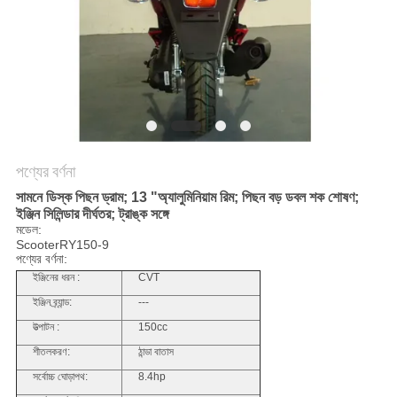
নীতি
পণ্যের বর্ণনা
সামনে ডিস্ক পিছন ড্রাম; 13 "অ্যালুমিনিয়াম রিম; পিছন বড় ডবল শক শোষণ;
ইঞ্জিন সিলিন্ডার দীর্ঘতর; ট্রাঙ্ক সঙ্গে
মডেল:
ScooterRY150-9
পণ্যের বর্ণনা:
ইঞ্জিনের ধরন :
CVT
ইঞ্জিন ব্র্যান্ড:
---
উত্পাটন :
150cc
শীতলকরণ:
ঠান্ডা বাতাস
সর্বোচ্চ ঘোড়াপথ:
8.4hp