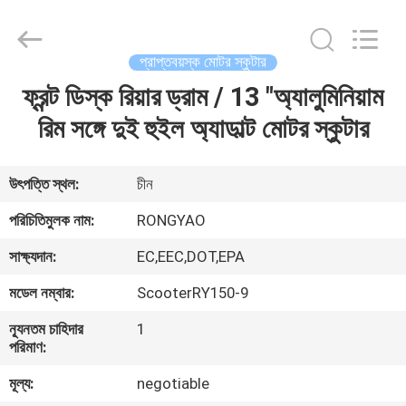
Shanghai
Rongyao
Vehicle
Co.,Ltd.
All
প্রাপ্তবয়স্ক মোটর স্কুটার
Rights
Reserved.
ফ্রন্ট ডিস্ক রিয়ার ড্রাম / 13 "অ্যালুমিনিয়াম
বাড়ি
রিম সঙ্গে দুই হুইল অ্যাডাল্ট মোটর স্কুটার
পণ্য
উৎপত্তি স্থল:
চীন
আমাদের
পরিচিতিমুলক নাম:
RONGYAO
সম্পর্কে
সাক্ষ্যদান:
EC,EEC,DOT,EPA
মডেল নম্বার:
ScooterRY150-9
কারখানা
ন্যূনতম চাহিদার
1
ভ্রমণ
পরিমাণ:
মূল্য:
negotiable
মান