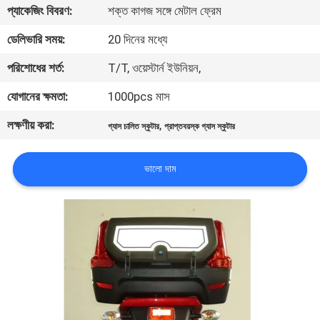
প্যাকেজিং বিবরণ:
শক্ত কাগজ সঙ্গে মেটাল ফ্রেম
নিয়ন্ত্রণ
ডেলিভারি সময়:
20 দিনের মধ্যে
যোগাযোগ
পরিশোধের শর্ত:
T/T, ওয়েস্টার্ন ইউনিয়ন,
করুন
যোগানের ক্ষমতা:
1000pcs মাস
লক্ষণীয় করা:
,
গ্যাস চালিত স্কুটার
প্রাপ্তবয়স্ক গ্যাস স্কুটার
উদ্ধৃতির
জন্য
ভালো দাম
আবেদন
সাইট
ম্যাপ
গোপনীয়তা