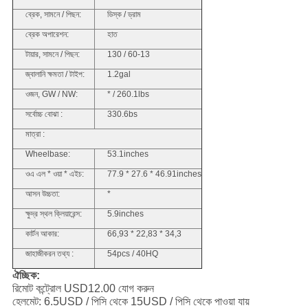
ব্রেক, সামনে / পিছন:
ডিস্ক / ড্রাম
ব্রেক অপারেশন:
হাত
টায়ার, সামনে / পিছন:
130 / 60-13
জ্বালানি ক্ষমতা / টাইপ:
1.2gal
ওজন, GW / NW:
* / 260.1lbs
সর্বোচ্চ বোঝা :
330.6bs
মাত্রা :
Wheelbase:
53.1inches
ওএ এল * ওয়া * এইচ:
77.9 * 27.6 * 46.91inches
আসন উচ্চতা:
*
ক্ষুদ্র স্থল ক্লিয়ারেন্স:
5.9inches
কার্টন আকার:
66,93 * 22,83 * 34,3
জাহাজীকরন তথ্য :
54pcs / 40HQ
ঐচ্ছিক:
রিমোট কন্ট্রোল USD12.00 যোগ করুন
হেলমেট: 6.5USD / পিসি থেকে 15USD / পিসি থেকে পাওয়া যায়